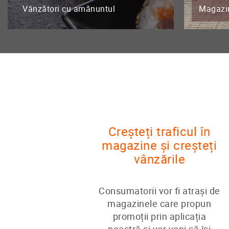
Vânzători cu amănuntul
Magazin
Creșteți traficul în
magazine și creșteți
vânzările
Consumatorii vor fi atrași de
magazinele care propun
promoții prin aplicația