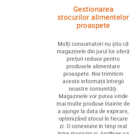
Gestionarea
stocurilor alimentelor
proaspete
Mulți consumatori nu știu că
magazinele din jurul lor oferă
prețuri reduse pentru
produsele alimentare
proaspete. Noi trimitem
aceste informații întregii
noastre comunități.
Magazinele vor putea vinde
mai multe produse înainte de
a ajunge la data de expirare,
optimizând stocul în fiecare
zi. O conexiune în timp real
între magazin și JustNow va