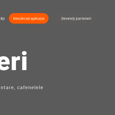
ăți
Descărcați aplicația
Deveniți parteneri
eri
entare, cafenelele