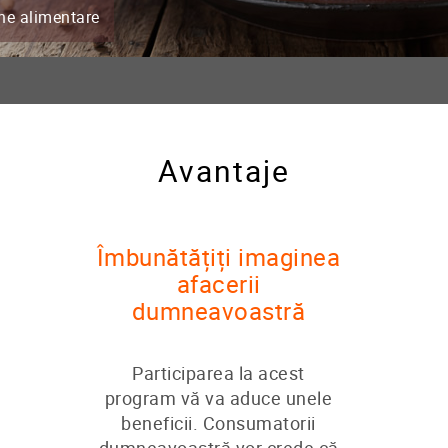
e alimentare
Avantaje
Îmbunătățiți imaginea
afacerii
dumneavoastră
Participarea la acest
program vă va aduce unele
beneficii. Consumatorii