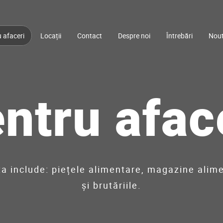
 afaceri
Locații
Contact
Despre noi
Întrebări
Nout
ntru afac
ta include: piețele alimentare, magazine alim
și brutăriile.