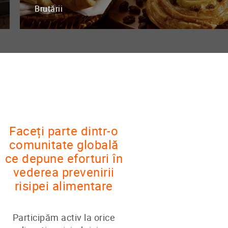
Brutării
Faceți parte dintr-o
comunitate globală
ce depune eforturi în
vederea prevenirii
risipei alimentare
Participăm activ la orice