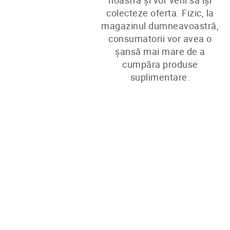
noastră și vor veni să își
colecteze oferta. Fizic, la
magazinul dumneavoastră,
consumatorii vor avea o
șansă mai mare de a
cumpăra produse
suplimentare.